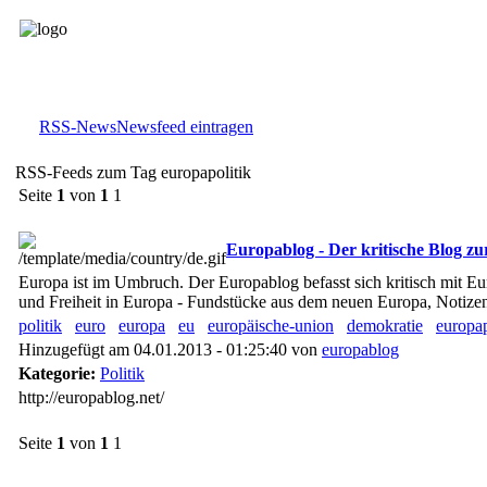
RSS-News
Newsfeed eintragen
RSS-Feeds zum Tag europapolitik
Seite
1
von
1
1
Europablog - Der kritische Blog zu
Europa ist im Umbruch. Der Europablog befasst sich kritisch mit E
und Freiheit in Europa - Fundstücke aus dem neuen Europa, Notizen
politik
euro
europa
eu
europäische-union
demokratie
europap
Hinzugefügt am 04.01.2013 - 01:25:40 von
europablog
Kategorie:
Politik
http://europablog.net/
Seite
1
von
1
1