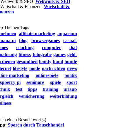
Webwork & SEO
Wirtschaft &
inanzen
op Themen Tags
bnehmen
affiliate-marketing
aquarium
anana-pi
blog
browsergames
casual-
ames
coaching
computer
diät
rnährung
fitness
fotografie
games
geld-
rdienen
gesundheit
handy
hund
hunde
ternet
lifestyle
mode
nachrichten
news
line-marketing
onlinespiele
politik
spberry-pi
seminare
spiele
sport
chnik
test
tipps
training
urlaub
rgleich
versicherung
weiterbildung
llness
ch einen Besuch wert ;-)
ipp:
Sparen durch Tauschhandel