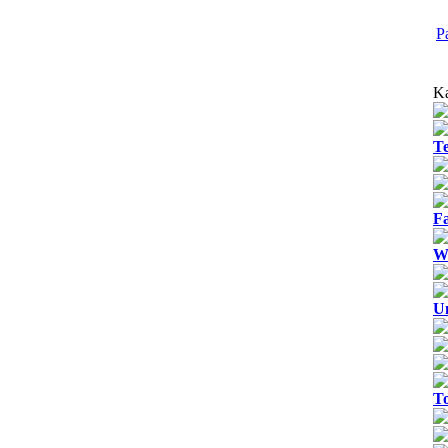
P
Ka
T
Fa
We
U
T