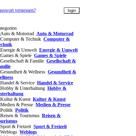
asswort vergessen?
tegorien
Auto & Motorrad
Computer &
echnik
Energie & Umwelt
Games & Spiele
Gesellschaft &
milie
Gesundheit &
llness
Handel & Service
Hobby &
nterhaltung
Kultur & Kunst
Medien & Presse
Politik
Reisen &
ourismus
Sport & Freizeit
Weblogs