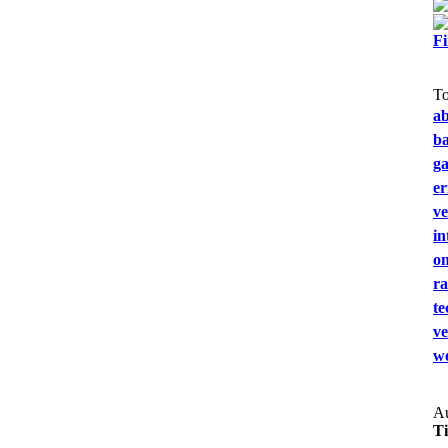
F
T
a
b
g
e
ve
in
on
ra
te
ve
we
Au
T