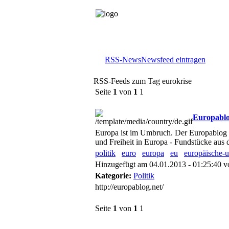
RSS-News
Newsfeed eintragen
RSS-Feeds zum Tag eurokrise
Seite
1
von
1
1
Europablog
Europa ist im Umbruch. Der Europablog b
und Freiheit in Europa - Fundstücke aus 
politik
euro
europa
eu
europäische-
Hinzugefügt am 04.01.2013 - 01:25:40 
Kategorie:
Politik
http://europablog.net/
Seite
1
von
1
1