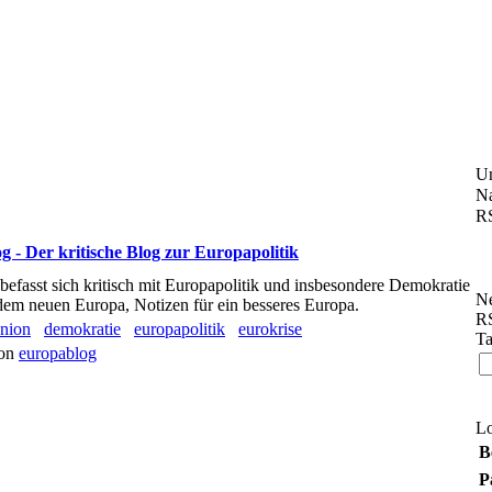
U
Na
RS
 - Der kritische Blog zur Europapolitik
efasst sich kritisch mit Europapolitik und insbesondere Demokratie
Ne
dem neuen Europa, Notizen für ein besseres Europa.
RS
union
demokratie
europapolitik
eurokrise
Ta
von
europablog
L
B
P