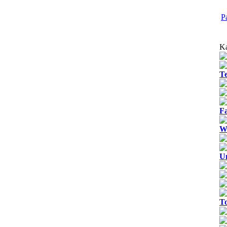
P
Ka
T
Fa
We
U
T