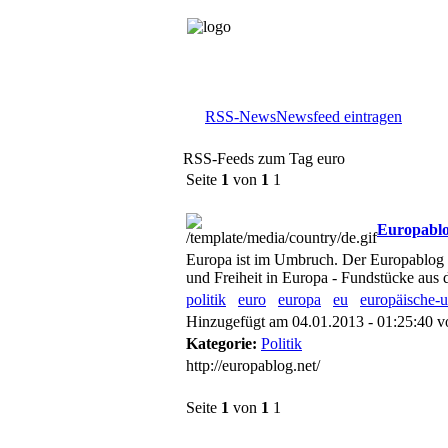
RSS-News
Newsfeed eintragen
RSS-Feeds zum Tag euro
Seite
1
von
1
1
Europablog
Europa ist im Umbruch. Der Europablog b
und Freiheit in Europa - Fundstücke aus 
politik
euro
europa
eu
europäische-
Hinzugefügt am 04.01.2013 - 01:25:40 
Kategorie:
Politik
http://europablog.net/
Seite
1
von
1
1