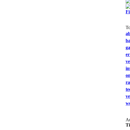
F
T
a
b
g
e
ve
in
on
ra
te
ve
we
Au
T