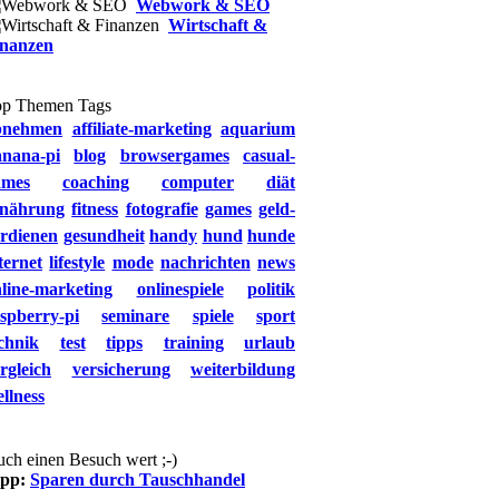
Webwork & SEO
Wirtschaft &
inanzen
op Themen Tags
bnehmen
affiliate-marketing
aquarium
anana-pi
blog
browsergames
casual-
ames
coaching
computer
diät
rnährung
fitness
fotografie
games
geld-
rdienen
gesundheit
handy
hund
hunde
ternet
lifestyle
mode
nachrichten
news
line-marketing
onlinespiele
politik
spberry-pi
seminare
spiele
sport
chnik
test
tipps
training
urlaub
rgleich
versicherung
weiterbildung
llness
ch einen Besuch wert ;-)
ipp:
Sparen durch Tauschhandel