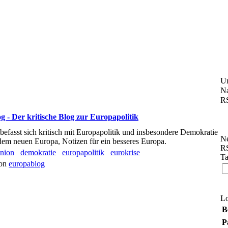
U
Na
RS
 - Der kritische Blog zur Europapolitik
efasst sich kritisch mit Europapolitik und insbesondere Demokratie
Ne
dem neuen Europa, Notizen für ein besseres Europa.
RS
union
demokratie
europapolitik
eurokrise
Ta
von
europablog
L
B
P