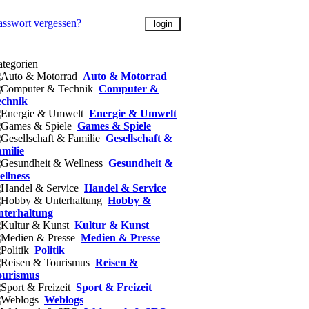
asswort vergessen?
tegorien
Auto & Motorrad
Computer &
echnik
Energie & Umwelt
Games & Spiele
Gesellschaft &
milie
Gesundheit &
llness
Handel & Service
Hobby &
nterhaltung
Kultur & Kunst
Medien & Presse
Politik
Reisen &
ourismus
Sport & Freizeit
Weblogs