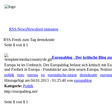
RSS-News
Newsfeed eintragen
RSS-Feeds zum Tag demokratie
Seite
1
von
1
1
Europablog - Der kritische Blog zu
Europa ist im Umbruch. Der Europablog befasst sich kritisch mit E
und Freiheit in Europa - Fundstücke aus dem neuen Europa, Notizen
politik
euro
europa
eu
europäische-union
demokratie
europap
Hinzugefügt am 04.01.2013 - 01:25:40 von
europablog
Kategorie:
Politik
http://europablog.net/
Seite
1
von
1
1