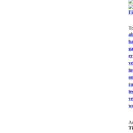
F
T
a
b
g
e
ve
in
on
ra
te
ve
we
Au
T