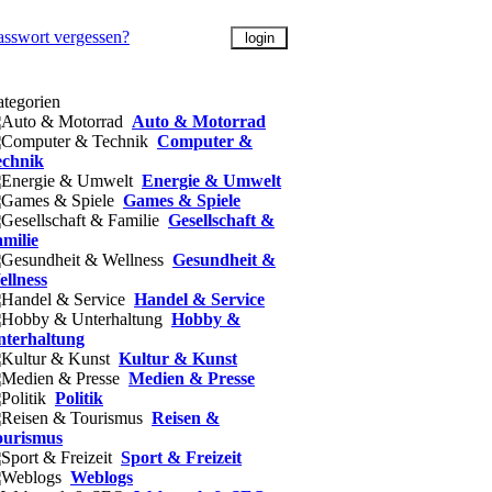
asswort vergessen?
tegorien
Auto & Motorrad
Computer &
echnik
Energie & Umwelt
Games & Spiele
Gesellschaft &
milie
Gesundheit &
llness
Handel & Service
Hobby &
nterhaltung
Kultur & Kunst
Medien & Presse
Politik
Reisen &
ourismus
Sport & Freizeit
Weblogs