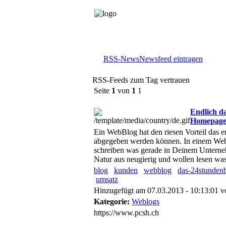
RSS-News
Newsfeed eintragen
RSS-Feeds zum Tag vertrauen
Seite
1
von
1
1
Endlich d
Homepag
Ein WebBlog hat den riesen Vorteil das e
abgegeben werden können. In einem WebB
schreiben was gerade in Deinem Unterneh
Natur aus neugierig und wollen lesen was
blog
kunden
webblog
das-24stundenb
umsatz
Hinzugefügt am 07.03.2013 - 10:13:01 
Kategorie:
Weblogs
https://www.pcsh.ch