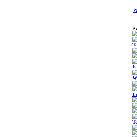
P
Ka
T
Fa
We
U
T