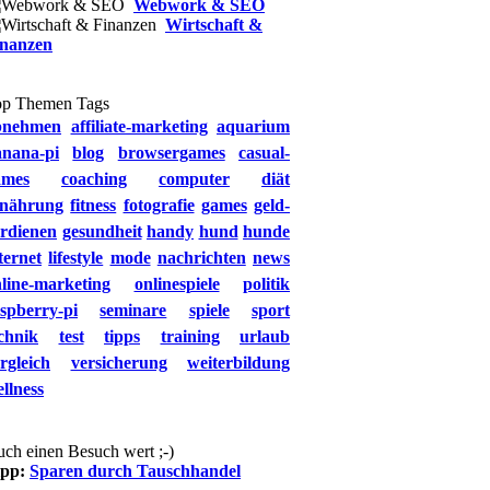
Webwork & SEO
Wirtschaft &
inanzen
op Themen Tags
bnehmen
affiliate-marketing
aquarium
anana-pi
blog
browsergames
casual-
ames
coaching
computer
diät
rnährung
fitness
fotografie
games
geld-
rdienen
gesundheit
handy
hund
hunde
ternet
lifestyle
mode
nachrichten
news
line-marketing
onlinespiele
politik
spberry-pi
seminare
spiele
sport
chnik
test
tipps
training
urlaub
rgleich
versicherung
weiterbildung
llness
ch einen Besuch wert ;-)
ipp:
Sparen durch Tauschhandel