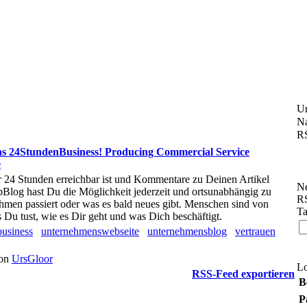
U
Na
RS
as 24StundenBusiness! Producing Commercial Service
e
r 24 Stunden erreichbar ist und Kommentare zu Deinen Artikel
Ne
log hast Du die Möglichkeit jederzeit und ortsunabhängig zu
RS
men passiert oder was es bald neues gibt. Menschen sind von
Ta
 Du tust, wie es Dir geht und was Dich beschäftigt.
usiness
unternehmenswebseite
unternehmensblog
vertrauen
von
UrsGloor
L
RSS-Feed exportieren
B
P