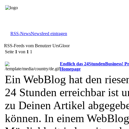
RSS-News
Newsfeed eintragen
RSS-Feeds vom Benutzer UrsGloor
Seite
1
von
1
1
Endlich das 24StundenBusiness! P
Homepage
Ein WebBlog hat den riesen
24 Stunden erreichbar ist
zu Deinen Artikel abgegeb
können. In einem WebBlog