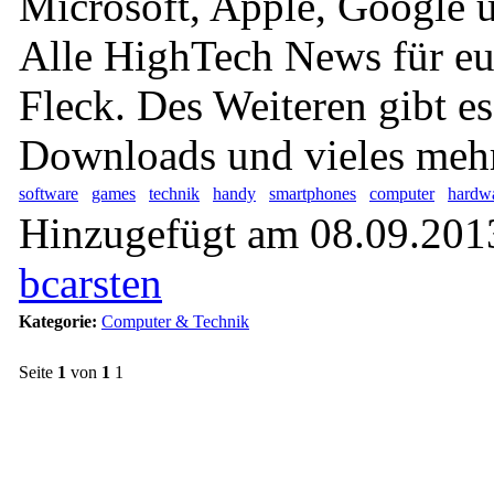
Microsoft, Apple, Google u
Alle HighTech News für eu
Fleck. Des Weiteren gibt es
Downloads und vieles mehr
software
games
technik
handy
smartphones
computer
hardw
Hinzugefügt am 08.09.2013
bcarsten
Kategorie:
Computer & Technik
Seite
1
von
1
1