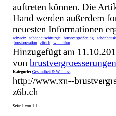
auftreten können. Die Artik
Hand werden außerdem for
neuesten Informationen erg
schweiz
schönheitschirurgie
brustvergrößerung
schönheitsk
brustoperation
zürich
winterthur
Hinzugefügt am 11.10.201
von
brustvergroesserunge
Kategorie:
Gesundheit & Wellness
http://www.xn--brustvergr
z6b.ch
Seite
1
von
1
1