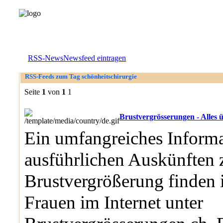
RSS-News
Newsfeed eintragen
RSS-Feeds zum Tag schönheitschirurgie
Seite
1
von
1
1
Brustvergrösserungen - Alles 
Ein umfangreiches Informa
ausführlichen Auskünfte
Brustvergrößerung finden i
Frauen im Internet unter