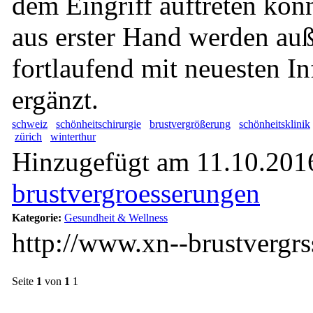
dem Eingriff auftreten kön
aus erster Hand werden au
fortlaufend mit neuesten I
ergänzt.
schweiz
schönheitschirurgie
brustvergrößerung
schönheitsklinik
zürich
winterthur
Hinzugefügt am 11.10.2016
brustvergroesserungen
Kategorie:
Gesundheit & Wellness
http://www.xn--brustvergr
Seite
1
von
1
1