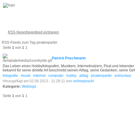
RSS-News
Newsfeed eintragen
RSS-Feeds zum Tag piratenpartei
Seite
1
von
1
1
Patrick Poschmann
Das Leben eines Hobbyfotografen, Musikers, Internetnutzers, Pirat und lebende
bekannt für seine direkte Art beschreibt seinen Alltag, seine Gedanken, seine Gef
fotografie
musik
internet
computer
hobby
alltag
piratenpartei
eishockey
Hinzugefügt am 02.06.2013 - 11:28:11 von
onlineposchi
Kategorie:
Weblogs
Seite
1
von
1
1