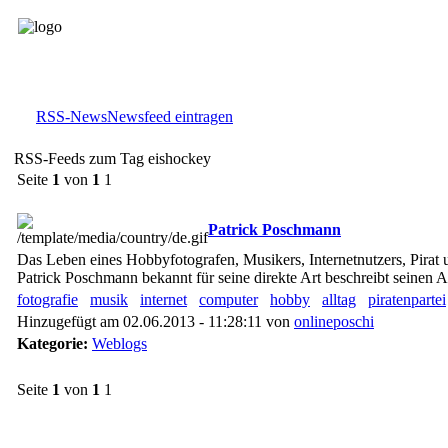
RSS-News
Newsfeed eintragen
RSS-Feeds zum Tag eishockey
Seite
1
von
1
1
Patrick Poschmann
Das Leben eines Hobbyfotografen, Musikers, Internetnutzers, Pirat
Patrick Poschmann bekannt für seine direkte Art beschreibt seinen A
fotografie
musik
internet
computer
hobby
alltag
piratenpartei
Hinzugefügt am 02.06.2013 - 11:28:11 von
onlineposchi
Kategorie:
Weblogs
Seite
1
von
1
1