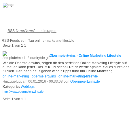
RSS-News
Newsfeed eintragen
RSS-Feeds zum Tag online-marketing-lifestyle
Seite
1
von
1
1
Obermeiertwins - Online Marketing Lifestyle
Wir, die Obermeiertwins, zeigen dir den perfekten Online Marketing Lifestyle 
aufbauen kann jeder. Das ist KEIN schnell Reich werde System! Sei es durch das 
Klicken. Darüber hinaus geben wir dir Tipps rund um Online Marketing.
online-marketing
obermeiertwins
online-marketing-lifestyle
Hinzugefügt am 06.01.2016 - 00:33:08 von
Obermeiertwins.de
Kategorie:
Weblogs
http://www.obermeiertwins.de
Seite
1
von
1
1