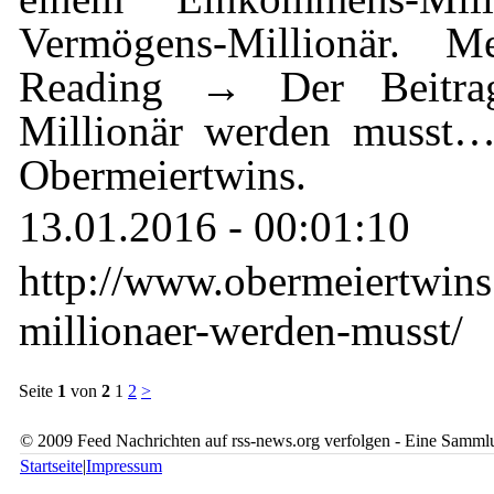
Vermögens-Millionär. Me
Reading → Der Beitr
Millionär werden musst… 
Obermeiertwins.
13.01.2016 - 00:01:10
http://www.obermeiertwin
millionaer-werden-musst/
Seite
1
von
2
1
2
>
© 2009 Feed Nachrichten auf rss-news.org verfolgen - Eine Sammlu
Startseite
|
Impressum