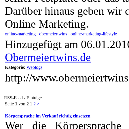
Darüber hinaus geben wir 
Online Marketing.
online-marketing
obermeiertwins
online-marketing-lifestyle
Hinzugefügt am 06.01.2016
Obermeiertwins.de
Kategorie:
Weblogs
http://www.obermeiertwins
RSS-Feed - Einträge
Seite
1
von
2
1
2
>
Körpersprache im Verkauf richtig einsetzen
Wer die Körpersprache 