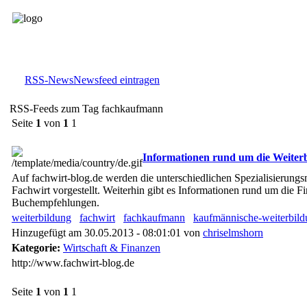
RSS-News
Newsfeed eintragen
RSS-Feeds zum Tag fachkaufmann
Seite
1
von
1
1
Informationen rund um die Weiter
Auf fachwirt-blog.de werden die unterschiedlichen Spezialisierung
Fachwirt vorgestellt. Weiterhin gibt es Informationen rund um die F
Buchempfehlungen.
weiterbildung
fachwirt
fachkaufmann
kaufmännische-weiterbil
Hinzugefügt am 30.05.2013 - 08:01:01 von
chriselmshorn
Kategorie:
Wirtschaft & Finanzen
http://www.fachwirt-blog.de
Seite
1
von
1
1