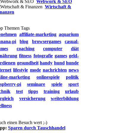
Webwork & SEO
Wirtschaft &
inanzen
op Themen Tags
bnehmen
affiliate-marketing
aquarium
anana-pi
blog
browsergames
casual-
ames
coaching
computer
diät
rnährung
fitness
fotografie
games
geld-
rdienen
gesundheit
handy
hund
hunde
ternet
lifestyle
mode
nachrichten
news
line-marketing
onlinespiele
politik
spberry-pi
seminare
spiele
sport
chnik
test
tipps
training
urlaub
rgleich
versicherung
weiterbildung
llness
ch einen Besuch wert ;-)
ipp:
Sparen durch Tauschhandel