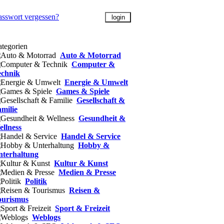
asswort vergessen?
tegorien
Auto & Motorrad
Computer &
echnik
Energie & Umwelt
Games & Spiele
Gesellschaft &
milie
Gesundheit &
llness
Handel & Service
Hobby &
nterhaltung
Kultur & Kunst
Medien & Presse
Politik
Reisen &
ourismus
Sport & Freizeit
Weblogs