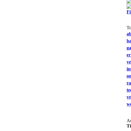
F
T
a
b
g
e
ve
in
on
ra
te
ve
we
Au
T