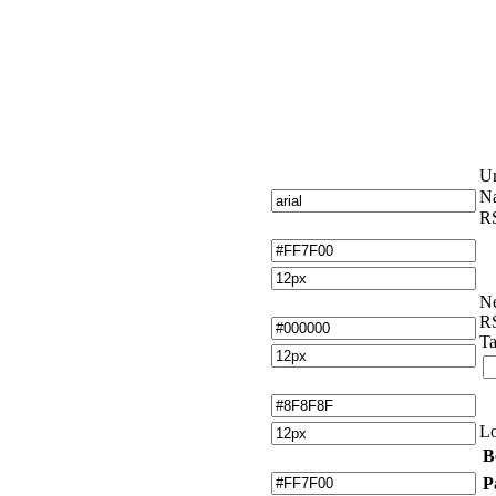
U
Na
RS
Ne
RS
Ta
L
B
P