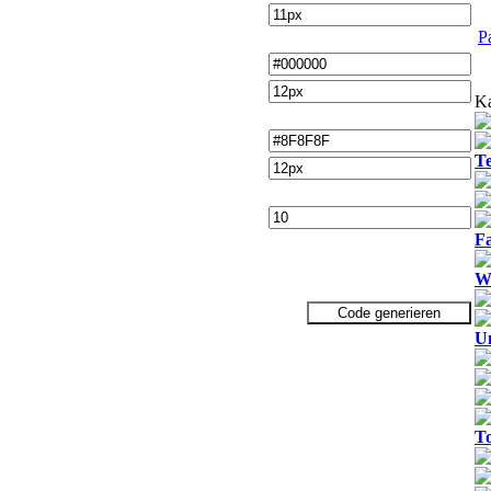
P
Ka
T
Fa
We
U
T