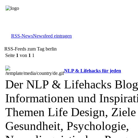
RSS-News
Newsfeed eintragen
RSS-Feeds zum Tag berlin
Seite
1
von
1
1
NLP & Lifehacks für jeden
Der NLP & Lifehacks Blog 
Informationen und Inspirat
Themen Life Design, Ziele 
Gesundheit, Psychologie,