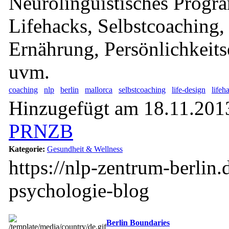
Neurolinguistisches Progr
Lifehacks, Selbstcoaching,
Ernährung, Persönlichkeit
uvm.
coaching
nlp
berlin
mallorca
selbstcoaching
life-design
lifeh
Hinzugefügt am 18.11.2013
PRNZB
Kategorie:
Gesundheit & Wellness
https://nlp-zentrum-berlin.
psychologie-blog
Berlin Boundaries