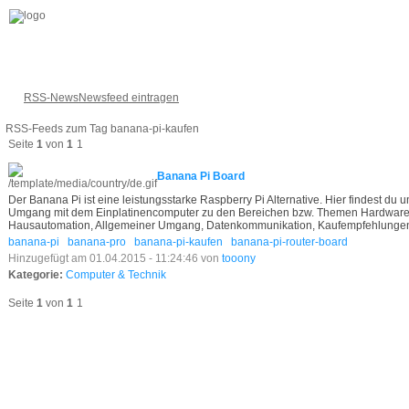
RSS-News
Newsfeed eintragen
RSS-Feeds zum Tag banana-pi-kaufen
Seite
1
von
1
1
Banana Pi Board
Der Banana Pi ist eine leistungsstarke Raspberry Pi Alternative. Hier findest d
Umgang mit dem Einplatinencomputer zu den Bereichen bzw. Themen Hardwarei
Hausautomation, Allgemeiner Umgang, Datenkommunikation, Kaufempfehlunge
banana-pi
banana-pro
banana-pi-kaufen
banana-pi-router-board
Hinzugefügt am 01.04.2015 - 11:24:46 von
tooony
Kategorie:
Computer & Technik
Seite
1
von
1
1