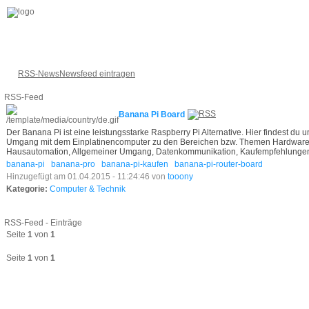
RSS-News
Newsfeed eintragen
RSS-Feed
Banana Pi Board
Der Banana Pi ist eine leistungsstarke Raspberry Pi Alternative. Hier findest d
Umgang mit dem Einplatinencomputer zu den Bereichen bzw. Themen Hardwarei
Hausautomation, Allgemeiner Umgang, Datenkommunikation, Kaufempfehlunge
banana-pi
banana-pro
banana-pi-kaufen
banana-pi-router-board
Hinzugefügt am 01.04.2015 - 11:24:46 von
tooony
Kategorie:
Computer & Technik
RSS-Feed - Einträge
Seite
1
von
1
Seite
1
von
1