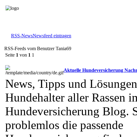
RSS-News
Newsfeed eintragen
RSS-Feeds vom Benutzer Tania69
Seite
1
von
1
1
Aktuelle Hundeversicherung Nachri
News, Tipps und Lösungen
Hundehalter aller Rassen i
Hundeversicherung Blog. S
problemlos die passende