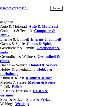
asswort vergessen?
tegorien
Auto & Motorrad
Computer &
echnik
Energie & Umwelt
Games & Spiele
Gesellschaft &
milie
Gesundheit &
llness
Handel & Service
Hobby &
nterhaltung
Kultur & Kunst
Medien & Presse
Politik
Reisen &
ourismus
Sport & Freizeit
Weblogs