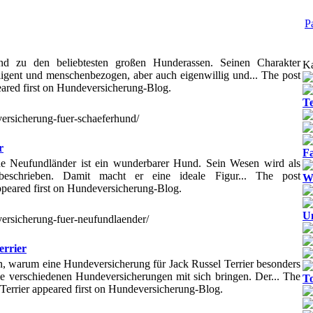
P
nd zu den beliebtesten großen Hunderassen. Seinen Charakter
Ka
lligent und menschenbezogen, aber auch eigenwillig und... The post
ared first on Hundeversicherung-Blog.
T
versicherung-fuer-schaeferhund/
r
Fa
e Neufundländer ist ein wunderbarer Hund. Sein Wesen wird als
 beschrieben. Damit macht er eine ideale Figur... The post
We
peared first on Hundeversicherung-Blog.
U
versicherung-fuer-neufundlaender/
errier
n, warum eine Hundeversicherung für Jack Russel Terrier besonders
die verschiedenen Hundeversicherungen mit sich bringen. Der... The
T
Terrier appeared first on Hundeversicherung-Blog.