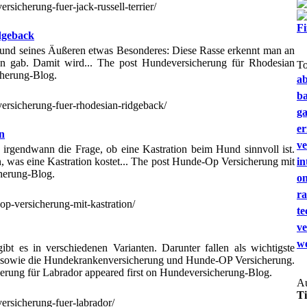
rsicherung-fuer-jack-russell-terrier/
F
dgeback
grund seines Äußeren etwas Besonderes: Diese Rasse erkennt man an
n gab. Damit wird... The post Hundeversicherung für Rhodesian
T
cherung-Blog.
a
b
versicherung-fuer-rhodesian-ridgeback/
g
e
n
ve
h irgendwann die Frage, ob eine Kastration beim Hund sinnvoll ist.
, was eine Kastration kostet... The post Hunde-Op Versicherung mit
in
cherung-Blog.
on
ra
op-versicherung-mit-kastration/
te
ve
we
bt es in verschiedenen Varianten. Darunter fallen als wichtigste
t sowie die Hundekrankenversicherung und Hunde-OP Versicherung.
erung für Labrador appeared first on Hundeversicherung-Blog.
Au
T
ersicherung-fuer-labrador/