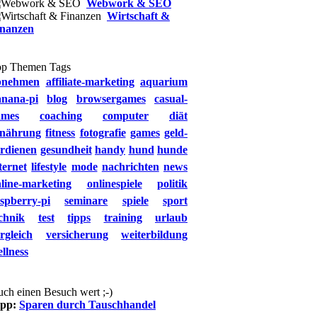
Webwork & SEO
Wirtschaft &
inanzen
op Themen Tags
bnehmen
affiliate-marketing
aquarium
anana-pi
blog
browsergames
casual-
ames
coaching
computer
diät
rnährung
fitness
fotografie
games
geld-
rdienen
gesundheit
handy
hund
hunde
ternet
lifestyle
mode
nachrichten
news
line-marketing
onlinespiele
politik
spberry-pi
seminare
spiele
sport
chnik
test
tipps
training
urlaub
rgleich
versicherung
weiterbildung
llness
ch einen Besuch wert ;-)
ipp:
Sparen durch Tauschhandel