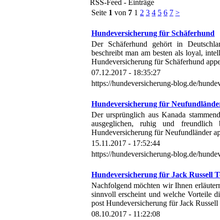
RSS-Feed - Einträge
Seite
1
von
7
1
2
3
4
5
6
7
>
Hundeversicherung für Schäferhund
Der Schäferhund gehört in Deutschla
beschreibt man am besten als loyal, inte
Hundeversicherung für Schäferhund appe
07.12.2017 - 18:35:27
https://hundeversicherung-blog.de/hunde
Hundeversicherung für Neufundlände
Der ursprünglich aus Kanada stammend
ausgeglichen, ruhig und freundlich
Hundeversicherung für Neufundländer ap
15.11.2017 - 17:52:44
https://hundeversicherung-blog.de/hunde
Hundeversicherung für Jack Russell T
Nachfolgend möchten wir Ihnen erläuter
sinnvoll erscheint und welche Vorteile 
post Hundeversicherung für Jack Russell 
08.10.2017 - 11:22:08