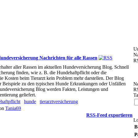
U
Na
Hundeversicherung Nachrichten für alle Rassen
RS
alter aller Rassen im aktuellen Hundeversicherung Blog. Schnell
erung finden, wie z. B. die Hundehaftpflicht oder die
die Kosten beim Tierarzt kein Problem mehr darstellen. Der Blog
der Beispiele zu den typischen Hunde Erkrankungen oder Unfällen
Ne
undeversicherung Blog werden Fakten, Leistungen und
RS
ntierung geliefert.
Ta
haftpflicht
hunde
tierarztversicherung
von
Tania69
RSS-Feed exportieren
L
B
P