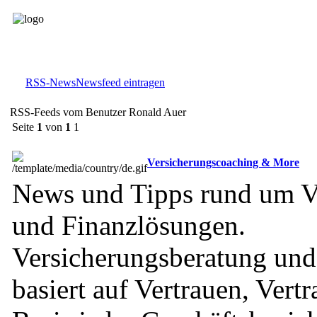
RSS-News
Newsfeed eintragen
RSS-Feeds vom Benutzer Ronald Auer
Seite
1
von
1
1
Versicherungscoaching & More
News und Tipps rund um V
und Finanzlösungen.
Versicherungsberatung und
basiert auf Vertrauen, Vertr