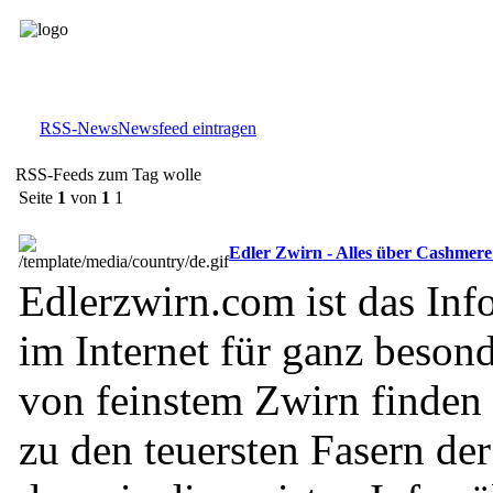
RSS-News
Newsfeed eintragen
RSS-Feeds zum Tag wolle
Seite
1
von
1
1
Edler Zwirn - Alles über Cashmer
Edlerzwirn.com ist das Inf
im Internet für ganz beson
von feinstem Zwirn finden h
zu den teuersten Fasern de