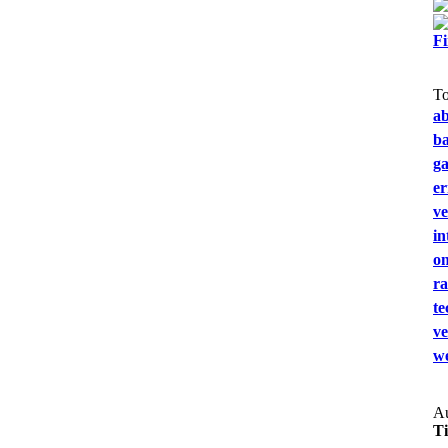
F
T
a
b
g
e
ve
in
on
ra
te
ve
we
Au
T