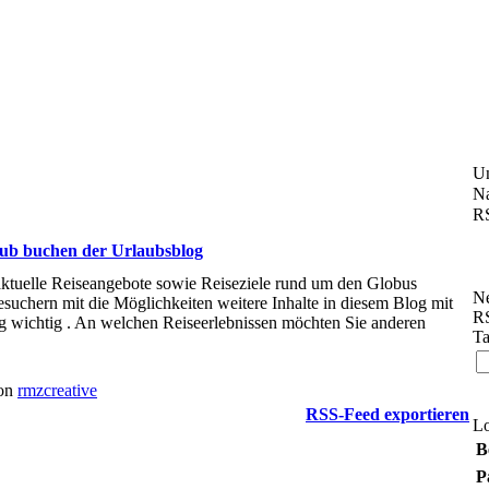
U
Na
RS
laub buchen der Urlaubsblog
ktuelle Reiseangebote sowie Reiseziele rund um den Globus
Ne
Besuchern mit die Möglichkeiten weitere Inhalte in diesem Blog mit
RS
g wichtig . An welchen Reiseerlebnissen möchten Sie anderen
Ta
von
rmzcreative
RSS-Feed exportieren
L
B
P