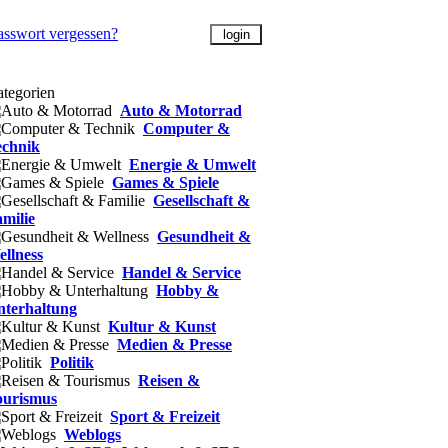
asswort vergessen?
tegorien
Auto & Motorrad
Computer &
echnik
Energie & Umwelt
Games & Spiele
Gesellschaft &
milie
Gesundheit &
llness
Handel & Service
Hobby &
nterhaltung
Kultur & Kunst
Medien & Presse
Politik
Reisen &
ourismus
Sport & Freizeit
Weblogs