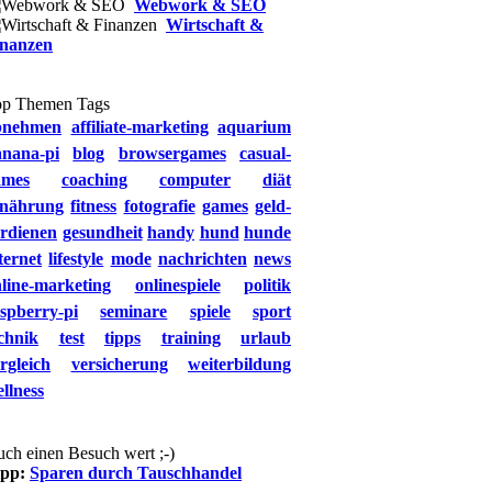
Webwork & SEO
Wirtschaft &
inanzen
op Themen Tags
bnehmen
affiliate-marketing
aquarium
anana-pi
blog
browsergames
casual-
ames
coaching
computer
diät
rnährung
fitness
fotografie
games
geld-
rdienen
gesundheit
handy
hund
hunde
ternet
lifestyle
mode
nachrichten
news
line-marketing
onlinespiele
politik
spberry-pi
seminare
spiele
sport
chnik
test
tipps
training
urlaub
rgleich
versicherung
weiterbildung
llness
ch einen Besuch wert ;-)
ipp:
Sparen durch Tauschhandel