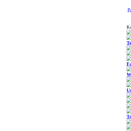
P
Ka
T
Fa
We
U
T