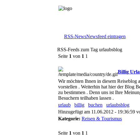
RSS-News
Newsfeed eintragen
RSS-Feeds zum Tag urlaubsblog
Seite
1
von
1
1
Billig Ur
Wir möchten Ihnen in diesem Reiseblog a
vorstellen . Weiterhin hat hier der Blog 
zu bestimmen . Denn uns ist Ihre Meinun
Besuchern teilhaben lassen .
urlaub
billig
buchen
urlaubsblog
Hinzugefügt am 11.06.2012 - 19:36:59 
Kategorie:
Reisen & Tourismus
Seite
1
von
1
1