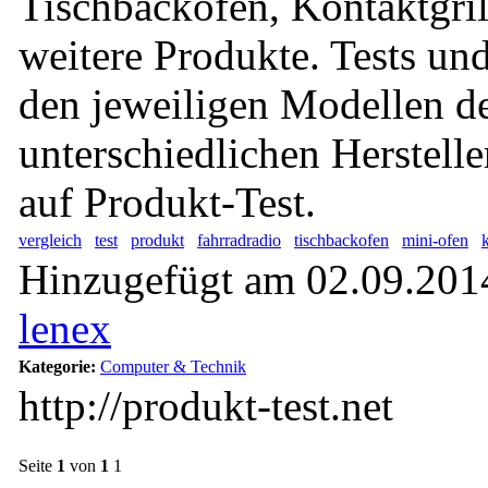
Tischbackofen, Kontaktgril
weitere Produkte. Tests un
den jeweiligen Modellen d
unterschiedlichen Herstell
auf Produkt-Test.
vergleich
test
produkt
fahrradradio
tischbackofen
mini-ofen
k
Hinzugefügt am 02.09.2014
lenex
Kategorie:
Computer & Technik
http://produkt-test.net
Seite
1
von
1
1