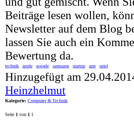
und gut gemischt. Wenn Si
Beiträge lesen wollen, kön
Newsletter auf dem Blog bei
lassen Sie auch ein Komme
Bewertung da.
technik
apple
google
samsung
startup
app
spiel
Hinzugefügt am 29.04.2014
Heinzhelmut
Kategorie:
Computer & Technik
Seite
1
von
1
1