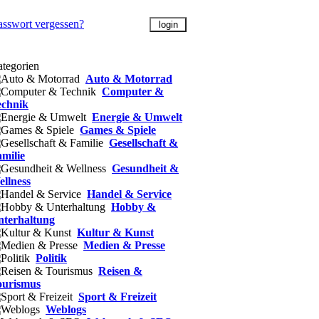
asswort vergessen?
tegorien
Auto & Motorrad
Computer &
echnik
Energie & Umwelt
Games & Spiele
Gesellschaft &
milie
Gesundheit &
llness
Handel & Service
Hobby &
nterhaltung
Kultur & Kunst
Medien & Presse
Politik
Reisen &
ourismus
Sport & Freizeit
Weblogs