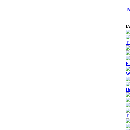
P
Ka
T
Fa
We
U
T