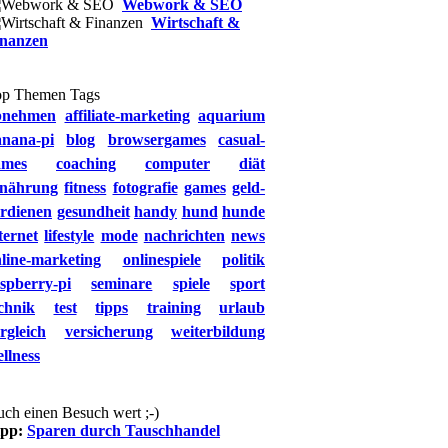
Webwork & SEO
Wirtschaft &
inanzen
op Themen Tags
bnehmen
affiliate-marketing
aquarium
anana-pi
blog
browsergames
casual-
ames
coaching
computer
diät
rnährung
fitness
fotografie
games
geld-
rdienen
gesundheit
handy
hund
hunde
ternet
lifestyle
mode
nachrichten
news
line-marketing
onlinespiele
politik
spberry-pi
seminare
spiele
sport
chnik
test
tipps
training
urlaub
rgleich
versicherung
weiterbildung
llness
ch einen Besuch wert ;-)
ipp:
Sparen durch Tauschhandel