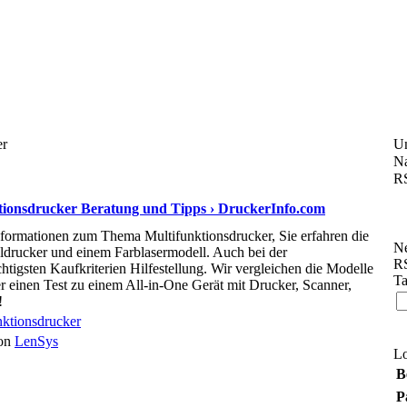
er
U
Na
RS
tionsdrucker Beratung und Tipps › DruckerInfo.com
Informationen zum Thema Multifunktionsdrucker, Sie erfahren die
Ne
ldrucker und einem Farblasermodell. Auch bei der
RS
htigsten Kaufkriterien Hilfestellung. Wir vergleichen die Modelle
Ta
er einen Test zu einem All-in-One Gerät mit Drucker, Scanner,
!
nktionsdrucker
von
LenSys
L
B
P