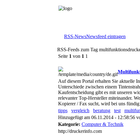
RSS-News
Newsfeed eintragen
RSS-Feeds zum Tag multifunktionsdruck
Seite
1
von
1
1
Multifunk
Auf diesem Portal erhalten Sie aktuelle 
Unterschiede zwischen einem Tintenstrah
Kaufentscheidung gibt es mit unseren wic
relevanter Top-Hersteller miteinander. W
Kopierer / Fax sucht, wird bei uns fündig
tipps
vergleich
beratung
test
multifu
Hinzugefügt am 06.11.2014 - 12:58:56 
Kategorie:
Computer & Technik
http://druckerinfo.com