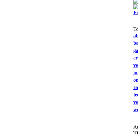
F
T
a
b
g
e
ve
in
on
ra
te
ve
we
Au
T