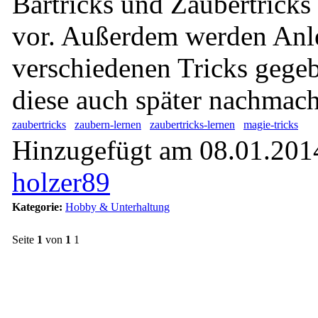
Bartricks und Zaubertricks
vor. Außerdem werden Anl
verschiedenen Tricks gege
diese auch später nachmac
zaubertricks
zaubern-lernen
zaubertricks-lernen
magie-tricks
Hinzugefügt am 08.01.2014
holzer89
Kategorie:
Hobby & Unterhaltung
Seite
1
von
1
1