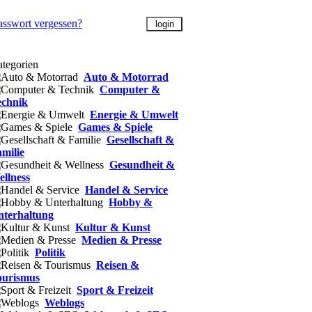
asswort vergessen?
tegorien
Auto & Motorrad
Computer &
echnik
Energie & Umwelt
Games & Spiele
Gesellschaft &
milie
Gesundheit &
llness
Handel & Service
Hobby &
nterhaltung
Kultur & Kunst
Medien & Presse
Politik
Reisen &
ourismus
Sport & Freizeit
Weblogs