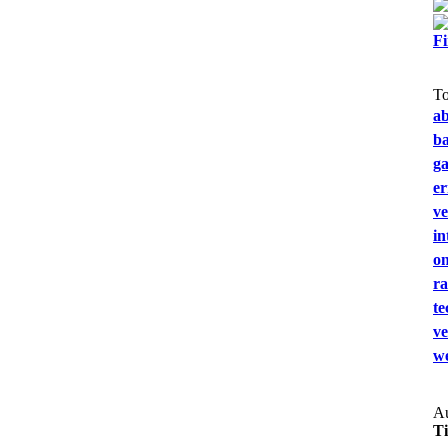
F
T
a
b
g
e
ve
in
on
ra
te
ve
we
Au
T