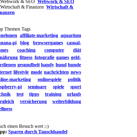
Webwork & SEO
Wirtschaft &
inanzen
op Themen Tags
bnehmen
affiliate-marketing
aquarium
anana-pi
blog
browsergames
casual-
ames
coaching
computer
diät
rnährung
fitness
fotografie
games
geld-
rdienen
gesundheit
handy
hund
hunde
ternet
lifestyle
mode
nachrichten
news
line-marketing
onlinespiele
politik
spberry-pi
seminare
spiele
sport
chnik
test
tipps
training
urlaub
rgleich
versicherung
weiterbildung
llness
ch einen Besuch wert ;-)
ipp:
Sparen durch Tauschhandel