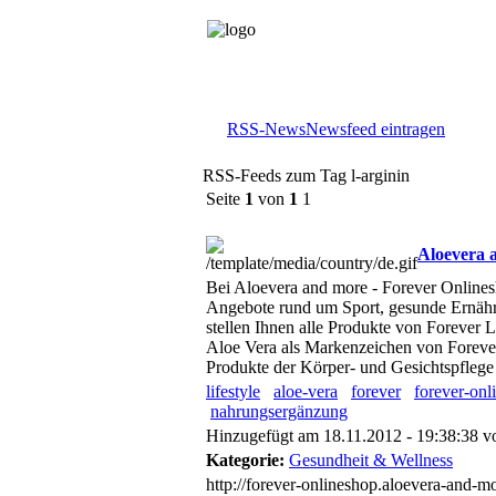
RSS-News
Newsfeed eintragen
RSS-Feeds zum Tag l-arginin
Seite
1
von
1
1
Aloevera 
Bei Aloevera and more - Forever Onlinesh
Angebote rund um Sport, gesunde Ernäh
stellen Ihnen alle Produkte von Forever L
Aloe Vera als Markenzeichen von Foreve
Produkte der Körper- und Gesichtspflege
lifestyle
aloe-vera
forever
forever-onl
nahrungsergänzung
Hinzugefügt am 18.11.2012 - 19:38:38 
Kategorie:
Gesundheit & Wellness
http://forever-onlineshop.aloevera-and-m