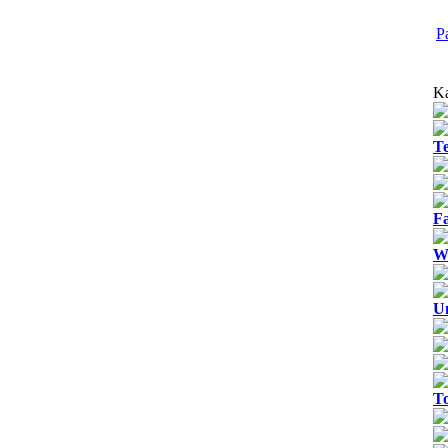
P
Ka
T
Fa
We
U
T