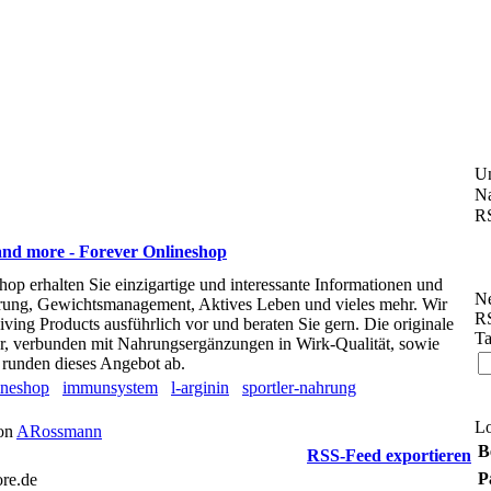
U
Na
RS
and more - Forever Onlineshop
op erhalten Sie einzigartige und interessante Informationen und
Ne
rung, Gewichtsmanagement, Aktives Leben und vieles mehr. Wir
RS
iving Products ausführlich vor und beraten Sie gern. Die originale
Ta
r, verbunden mit Nahrungsergänzungen in Wirk-Qualität, sowie
 runden dieses Angebot ab.
ineshop
immunsystem
l-arginin
sportler-nahrung
L
von
ARossmann
B
RSS-Feed exportieren
P
ore.de