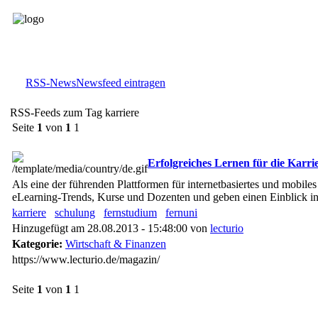
RSS-News
Newsfeed eintragen
RSS-Feeds zum Tag karriere
Seite
1
von
1
1
Erfolgreiches Lernen für die Karri
Als eine der führenden Plattformen für internetbasiertes und mobiles
eLearning-Trends, Kurse und Dozenten und geben einen Einblick in 
karriere
schulung
fernstudium
fernuni
Hinzugefügt am 28.08.2013 - 15:48:00 von
lecturio
Kategorie:
Wirtschaft & Finanzen
https://www.lecturio.de/magazin/
Seite
1
von
1
1