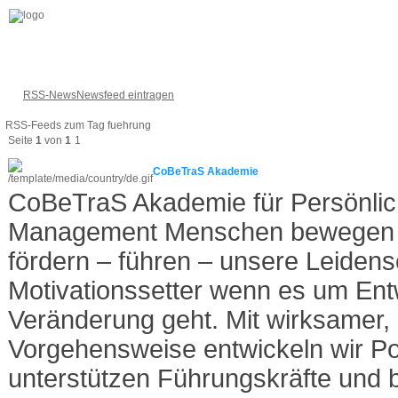
RSS-News
Newsfeed eintragen
RSS-Feeds zum Tag fuehrung
Seite
1
von
1
1
CoBeTraS Akademie
CoBeTraS Akademie für Persönlich
Management Menschen bewegen –
fördern – führen – unsere Leidensc
Motivationssetter wenn es um Ent
Veränderung geht. Mit wirksamer, 
Vorgehensweise entwickeln wir Pot
unterstützen Führungskräfte und 