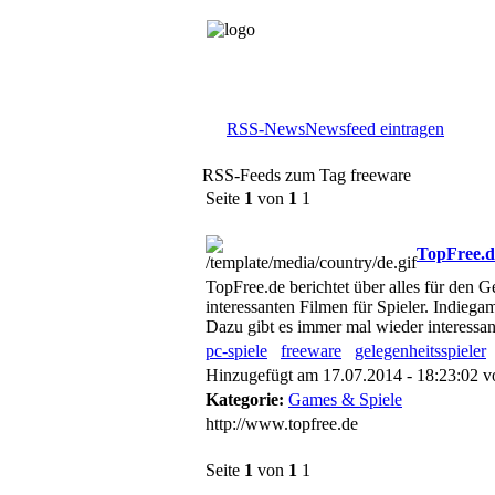
RSS-News
Newsfeed eintragen
RSS-Feeds zum Tag freeware
Seite
1
von
1
1
TopFree.de
TopFree.de berichtet über alles für den 
interessanten Filmen für Spieler. Indieg
Dazu gibt es immer mal wieder interessan
pc-spiele
freeware
gelegenheitsspieler
Hinzugefügt am 17.07.2014 - 18:23:02 
Kategorie:
Games & Spiele
http://www.topfree.de
Seite
1
von
1
1