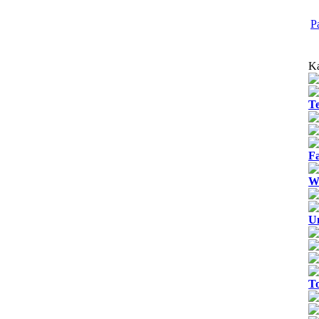
P
Ka
T
Fa
We
U
T