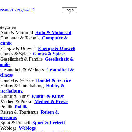
asswort vergessen?
tegorien
Auto & Motorrad
Computer &
echnik
Energie & Umwelt
Games & Spiele
Gesellschaft &
milie
Gesundheit &
llness
Handel & Service
Hobby &
nterhaltung
Kultur & Kunst
Medien & Presse
Politik
Reisen &
ourismus
Sport & Freizeit
Weblogs