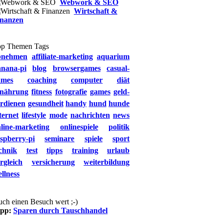
Webwork & SEO
Wirtschaft &
inanzen
op Themen Tags
bnehmen
affiliate-marketing
aquarium
anana-pi
blog
browsergames
casual-
ames
coaching
computer
diät
rnährung
fitness
fotografie
games
geld-
rdienen
gesundheit
handy
hund
hunde
ternet
lifestyle
mode
nachrichten
news
line-marketing
onlinespiele
politik
spberry-pi
seminare
spiele
sport
chnik
test
tipps
training
urlaub
rgleich
versicherung
weiterbildung
llness
ch einen Besuch wert ;-)
ipp:
Sparen durch Tauschhandel