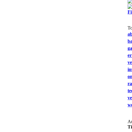
F
T
a
b
g
e
ve
in
on
ra
te
ve
we
Au
T