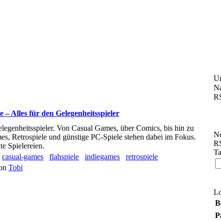
U
Na
RS
 – Alles für den Gelegenheitsspieler
Gelegenheitsspieler. Von Casual Games, über Comics, bis hin zu
Ne
ames, Retrospiele und günstige PC-Spiele stehen dabei im Fokus.
RS
te Spielereien.
Ta
casual-games
flahspiele
indiegames
retrospiele
von
Tobi
L
B
P