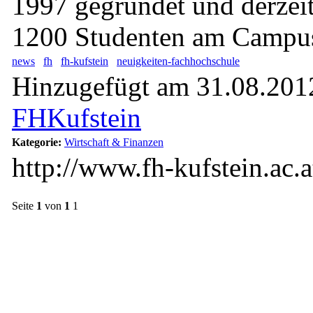
1997 gegründet und derzeit
1200 Studenten am Campus
news
fh
fh-kufstein
neuigkeiten-fachhochschule
Hinzugefügt am 31.08.2012
FHKufstein
Kategorie:
Wirtschaft & Finanzen
http://www.fh-kufstein.ac.a
Seite
1
von
1
1