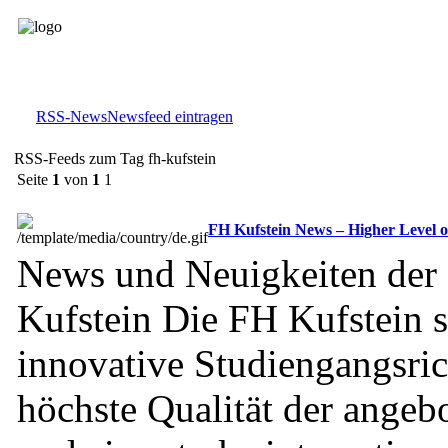
RSS-News
Newsfeed eintragen
RSS-Feeds zum Tag fh-kufstein
Seite
1
von
1
1
FH Kufstein News – Higher Level o
News und Neuigkeiten der
Kufstein Die FH Kufstein s
innovative Studiengangsri
höchste Qualität der angeb