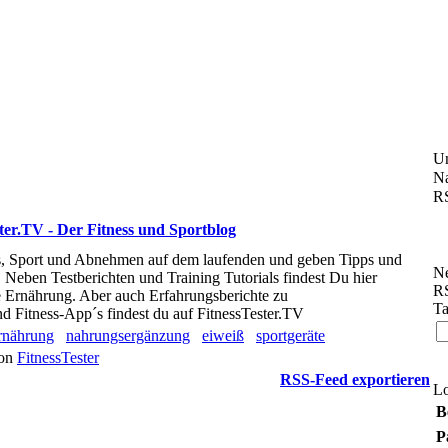
U
Na
RS
ter.TV - Der Fitness und Sportblog
s, Sport und Abnehmen auf dem laufenden und geben Tipps und
Ne
 Neben Testberichten und Training Tutorials findest Du hier
RS
 Ernährung. Aber auch Erfahrungsberichte zu
Ta
d Fitness-App´s findest du auf FitnessTester.TV
rnährung
nahrungsergänzung
eiweiß
sportgeräte
von
FitnessTester
RSS-Feed exportieren
L
B
P