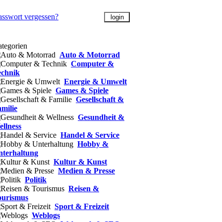
asswort vergessen?
tegorien
Auto & Motorrad
Computer &
echnik
Energie & Umwelt
Games & Spiele
Gesellschaft &
milie
Gesundheit &
llness
Handel & Service
Hobby &
nterhaltung
Kultur & Kunst
Medien & Presse
Politik
Reisen &
ourismus
Sport & Freizeit
Weblogs