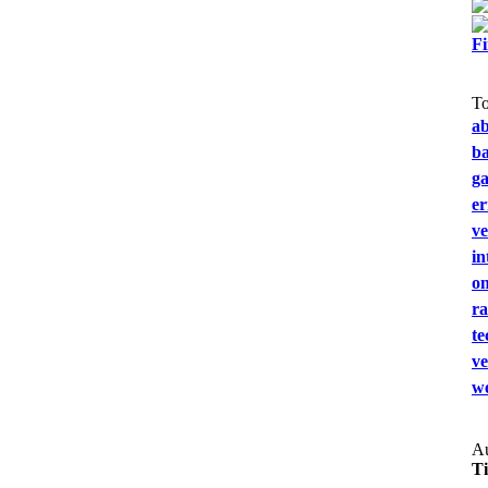
F
T
a
b
g
e
ve
in
on
ra
te
ve
we
Au
T