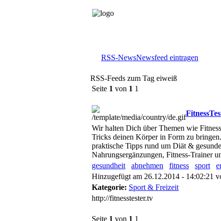
RSS-News
Newsfeed eintragen
RSS-Feeds zum Tag eiweiß
Seite
1
von
1
1
FitnessTes
Wir halten Dich über Themen wie Fitnes
Tricks deinen Körper in Form zu bringen.
praktische Tipps rund um Diät & gesunde
Nahrungsergänzungen, Fitness-Trainer un
gesundheit
abnehmen
fitness
sport
e
Hinzugefügt am 26.12.2014 - 14:02:21 
Kategorie:
Sport & Freizeit
http://fitnesstester.tv
Seite
1
von
1
1