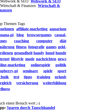
Webwork & SEO
Wirtschaft &
inanzen
op Themen Tags
bnehmen
affiliate-marketing
aquarium
anana-pi
blog
browsergames
casual-
ames
coaching
computer
diät
rnährung
fitness
fotografie
games
geld-
rdienen
gesundheit
handy
hund
hunde
ternet
lifestyle
mode
nachrichten
news
line-marketing
onlinespiele
politik
spberry-pi
seminare
spiele
sport
chnik
test
tipps
training
urlaub
rgleich
versicherung
weiterbildung
llness
ch einen Besuch wert ;-)
ipp:
Sparen durch Tauschhandel