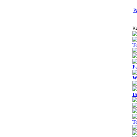
P
Ka
T
Fa
We
U
T