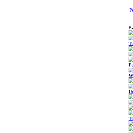
P
Ka
T
Fa
We
U
T