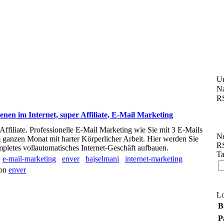
U
Na
RS
enen im Internet, super Affiliate, E-Mail Marketing
 Affiliate. Professionelle E-Mail Marketing wie Sie mit 3 E-Mails
Ne
 ganzen Monat mit harter Körperlicher Arbeit. Hier werden Sie
RS
Kompletes vollautomatisches Internet-Geschäft aufbauen.
Ta
e-mail-marketing
enver
bajselmani
internet-marketing
von
enver
L
B
P