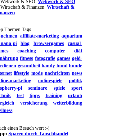
Webwork & SEO
Wirtschaft &
inanzen
op Themen Tags
bnehmen
affiliate-marketing
aquarium
anana-pi
blog
browsergames
casual-
ames
coaching
computer
diät
rnährung
fitness
fotografie
games
geld-
rdienen
gesundheit
handy
hund
hunde
ternet
lifestyle
mode
nachrichten
news
line-marketing
onlinespiele
politik
spberry-pi
seminare
spiele
sport
chnik
test
tipps
training
urlaub
rgleich
versicherung
weiterbildung
llness
ch einen Besuch wert ;-)
ipp:
Sparen durch Tauschhandel