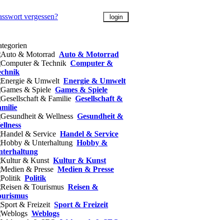
asswort vergessen?
tegorien
Auto & Motorrad
Computer &
echnik
Energie & Umwelt
Games & Spiele
Gesellschaft &
milie
Gesundheit &
llness
Handel & Service
Hobby &
nterhaltung
Kultur & Kunst
Medien & Presse
Politik
Reisen &
ourismus
Sport & Freizeit
Weblogs