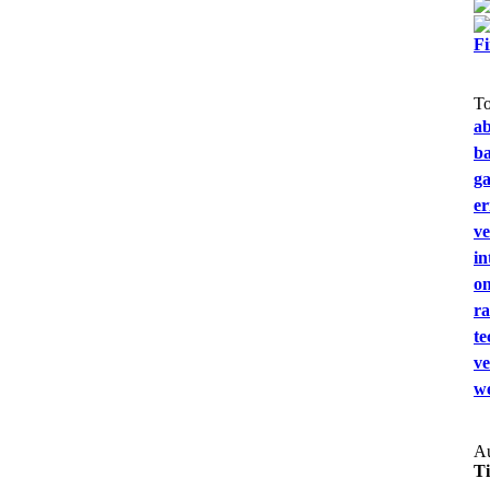
F
T
a
b
g
e
ve
in
on
ra
te
ve
we
Au
T