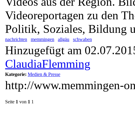
Videos aus der Region. Bil
Videoreportagen zu den Th
Politik, Soziales, Bildung 
nachrichten
memmingen
allgäu
schwaben
Hinzugefügt am 02.07.2015
ClaudiaFlemming
Kategorie:
Medien & Presse
http://www.memmingen-on
Seite
1
von
1
1