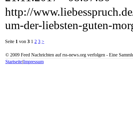
http://www.liebesspruch.de
um-der-liebsten-guten-mor
Seite
1
von
3
1
2
3
>
© 2009 Feed Nachrichten auf rss-news.org verfolgen - Eine Sammlu
Startseite
|
Impressum