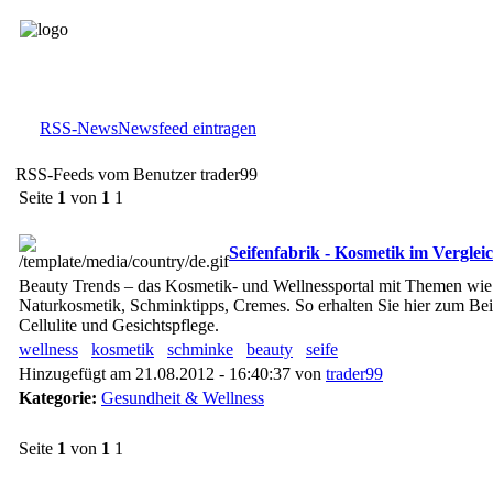
RSS-News
Newsfeed eintragen
RSS-Feeds vom Benutzer trader99
Seite
1
von
1
1
Seifenfabrik - Kosmetik im Verglei
Beauty Trends – das Kosmetik- und Wellnessportal mit Themen wie:
Naturkosmetik, Schminktipps, Cremes. So erhalten Sie hier zum Bei
Cellulite und Gesichtspflege.
wellness
kosmetik
schminke
beauty
seife
Hinzugefügt am 21.08.2012 - 16:40:37 von
trader99
Kategorie:
Gesundheit & Wellness
Seite
1
von
1
1