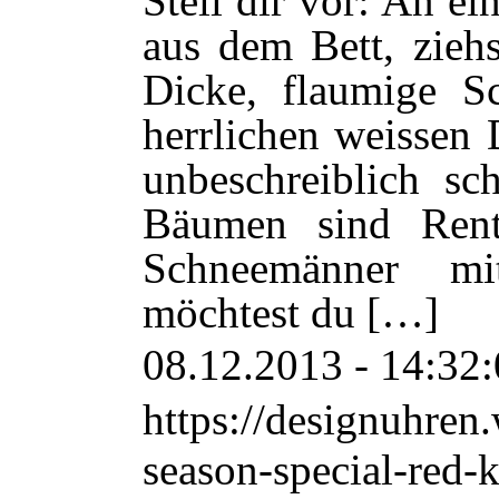
Stell dir vor: An e
aus dem Bett, zieh
Dicke, flaumige Sc
herrlichen weissen 
unbeschreiblich sc
Bäumen sind Rent
Schneemänner mi
möchtest du […]
08.12.2013 - 14:32
https://designuhre
season-special-red-k