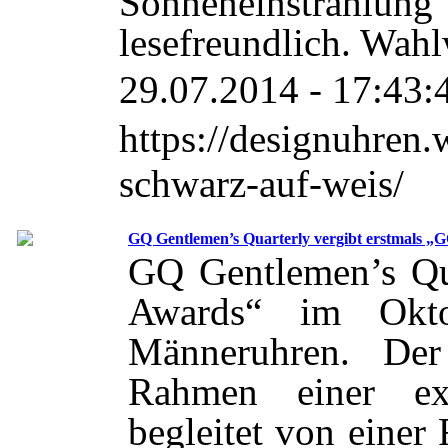
Sonneneinstrahlu
lesefreundlich. Wah
29.07.2014 - 17:43:
https://designuhren
schwarz-auf-weis/
GQ Gentlemen’s Quarterly vergibt erstmals „
GQ Gentlemen’s Qu
Awards“ im Okto
Männeruhren. Der
Rahmen einer exk
begleitet von eine