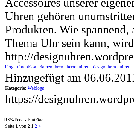
Accessoires unserer eigen
Uhren gehören unumstritten
Produkten. Wie spannend, a
Thema Uhr sein kann, wird 
http://designuhren.wordpre
blog
uhrenblog
damenuhren
herrenuhren
designuhren
uhren
Hinzugefügt am 06.06.201
Kategorie:
Weblogs
https://designuhren.wordp
RSS-Feed - Einträge
Seite
1
von
2
1
2
>