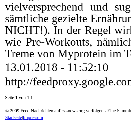
vielversprechend und sug
sämtliche gezielte Ernähru
NICHT!). In der Regel wir
wie Pre-Workouts, nämli
Treme von Myprotein im Tes
13.01.2018 - 11:52:10
http://feedproxy.google.
Seite
1
von
1
1
© 2009 Feed Nachrichten auf rss-news.org verfolgen - Eine Sammlu
Startseite
|
Impressum