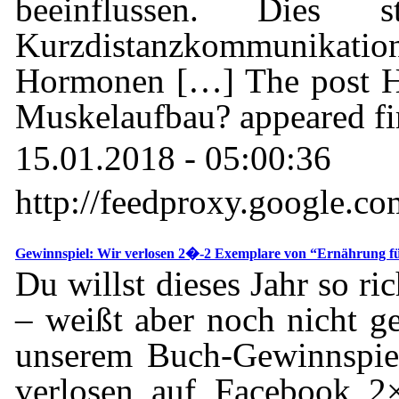
beeinflussen. Dies 
Kurzdistanzkommunikatio
Hormonen […] The post H
Muskelaufbau? appeared fir
15.01.2018 - 05:00:36
http://feedproxy.google.
Gewinnspiel: Wir verlosen 2�-2 Exemplare von “Ernährung fü
Du willst dieses Jahr so r
– weißt aber noch nicht g
unserem Buch-Gewinnspiel
verlosen auf Facebook 2