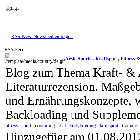
RSS-News
Newsfeed eintragen
RSS-Feed
Aesir Sports - Kraftsport, Fitness
Blog zum Thema Kraft- & 
Literaturrezension. Maßgeb
und Ernährungskonzepte, wi
Backloading und Suppleme
fitness
sport
ernährung
diät
bodybuilding
kraftsport
training
Hinzugefügt am 01.08.201