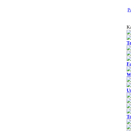
P
Ka
T
Fa
We
U
T