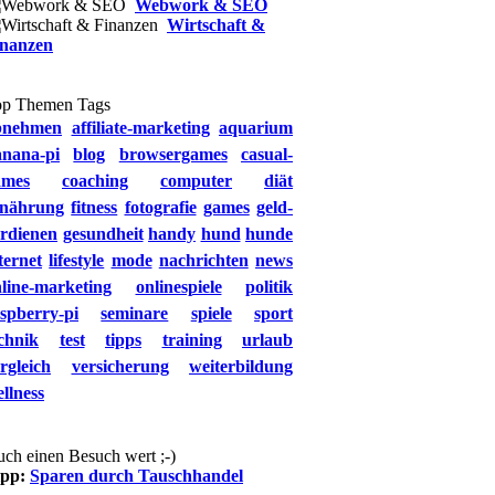
Webwork & SEO
Wirtschaft &
inanzen
op Themen Tags
bnehmen
affiliate-marketing
aquarium
anana-pi
blog
browsergames
casual-
ames
coaching
computer
diät
rnährung
fitness
fotografie
games
geld-
rdienen
gesundheit
handy
hund
hunde
ternet
lifestyle
mode
nachrichten
news
line-marketing
onlinespiele
politik
spberry-pi
seminare
spiele
sport
chnik
test
tipps
training
urlaub
rgleich
versicherung
weiterbildung
llness
ch einen Besuch wert ;-)
ipp:
Sparen durch Tauschhandel