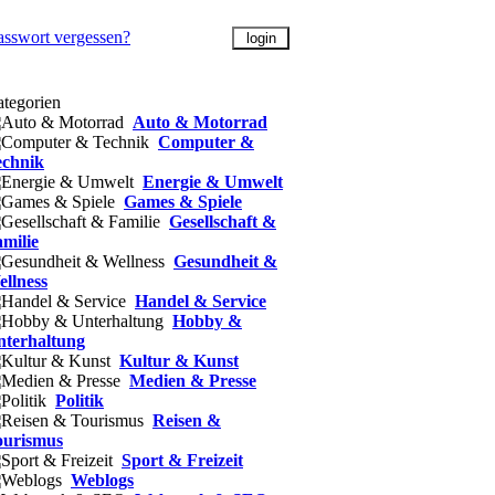
asswort vergessen?
tegorien
Auto & Motorrad
Computer &
echnik
Energie & Umwelt
Games & Spiele
Gesellschaft &
milie
Gesundheit &
llness
Handel & Service
Hobby &
nterhaltung
Kultur & Kunst
Medien & Presse
Politik
Reisen &
ourismus
Sport & Freizeit
Weblogs