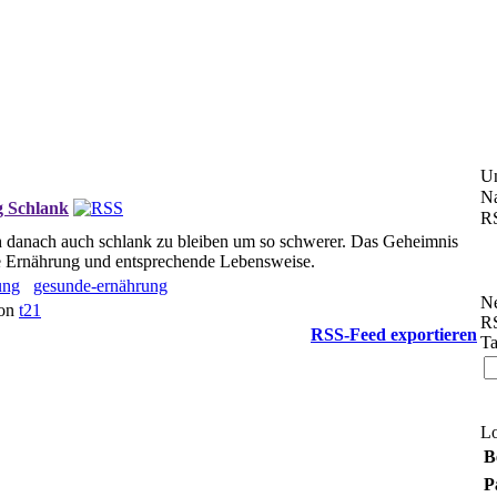
U
Na
g Schlank
RS
h danach auch schlank zu bleiben um so schwerer. Das Geheimnis
nde Ernährung und entsprechende Lebensweise.
ung
gesunde-ernährung
Ne
von
t21
RS
RSS-Feed exportieren
Ta
L
B
P