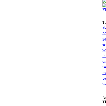
F
T
a
b
g
e
ve
in
on
ra
te
ve
we
Au
T