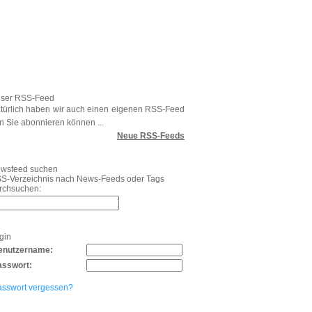
ser RSS-Feed
türlich haben wir auch einen eigenen RSS-Feed
n Sie abonnieren können ...
Neue RSS-Feeds
wsfeed suchen
S-Verzeichnis nach News-Feeds oder Tags
rchsuchen:
gin
enutzername:
asswort:
asswort vergessen?