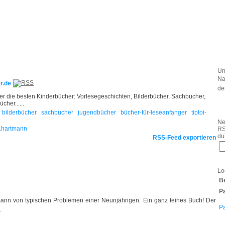
Un
Na
r.de
de
lter die besten Kinderbücher: Vorlesegeschichten, Bilderbücher, Sachbücher,
her......
bilderbücher
sachbücher
jugendbücher
bücher-für-leseanfänger
tiptoi-
Ne
i.hartmann
RS
du
RSS-Feed exportieren
Lo
B
P
htmann von typischen Problemen einer Neunjährigen. Ein ganz feines Buch! Der
P
.