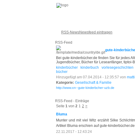
RSS-News
Newsfeed eintragen
RSS-Feed
gute-kinderbüche
Bei gute-kinderbücher.de finden Sie für jedes A
Jugendbücher, Bücher für Leseanfänger, tiptoi-Büc
kinderbücher
kinderbuch
vorlesegeschichten
bücher
Hinzugefügt am 07.04.2014 - 12:35:57 von
matt
Kategorie:
Gesellschaft & Familie
http://www.xn--gute-kinderbcher-uzb.de
RSS-Feed - Einträge
Seite
1
von
2
1
2
>
Bluma
Munter und mit viel Witz erzählt Silke Schlic
Artikel Bluma erschien auf gute-kinderbücher.de
22.11.2017 - 12:43:24