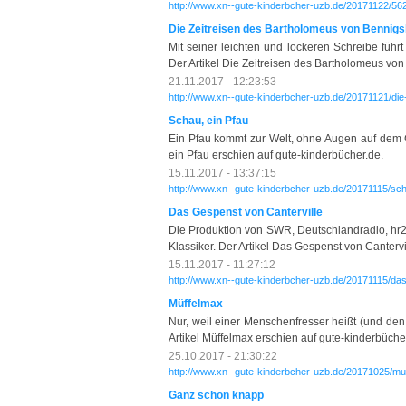
http://www.xn--gute-kinderbcher-uzb.de/20171122/56
Die Zeitreisen des Bartholomeus von Bennig
Mit seiner leichten und lockeren Schreibe führ
Der Artikel Die Zeitreisen des Bartholomeus vo
21.11.2017 - 12:23:53
http://www.xn--gute-kinderbcher-uzb.de/20171121/die-
Schau, ein Pfau
Ein Pfau kommt zur Welt, ohne Augen auf dem G
ein Pfau erschien auf gute-kinderbücher.de.
15.11.2017 - 13:37:15
http://www.xn--gute-kinderbcher-uzb.de/20171115/sch
Das Gespenst von Canterville
Die Produktion von SWR, Deutschlandradio, h
Klassiker. Der Artikel Das Gespenst von Cantervi
15.11.2017 - 11:27:12
http://www.xn--gute-kinderbcher-uzb.de/20171115/das
Müffelmax
Nur, weil einer Menschenfresser heißt (und den
Artikel Müffelmax erschien auf gute-kinderbüche
25.10.2017 - 21:30:22
http://www.xn--gute-kinderbcher-uzb.de/20171025/mu
Ganz schön knapp