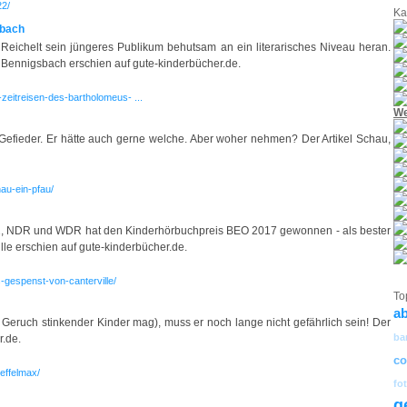
22/
Ka
sbach
t Reichelt sein jüngeres Publikum behutsam an ein literarisches Niveau heran.
n Bennigsbach erschien auf gute-kinderbücher.de.
zeitreisen-des-bartholomeus- ...
We
efieder. Er hätte auch gerne welche. Aber woher nehmen? Der Artikel Schau,
au-ein-pfau/
r2, NDR und WDR hat den Kinderhörbuchpreis BEO 2017 gewonnen - als bester
lle erschien auf gute-kinderbücher.de.
-gespenst-von-canterville/
To
a
 Geruch stinkender Kinder mag), muss er noch lange nicht gefährlich sein! Der
ba
r.de.
co
effelmax/
fo
g