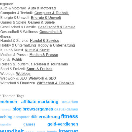
tegorien
Auto & Motorrad
Computer & Technik
Energie & Umwelt
Games & Spiele
Gesellschaft & Familie
Gesundheit &
llness
Handel & Service
Hobby & Unterhaltung
Kultur & Kunst
Medien & Presse
Politik
Reisen & Tourismus
Sport & Freizeit
Weblogs
Webwork & SEO
Wirtschaft & Finanzen
p Themen Tags
bnehmen
affiliate-marketing
aquarium
blog
browsergames
casual-games
nana-pi
fitness
ernährung
aching
diät
computer
geld-verdienen
games
tografie
esundheit
internet