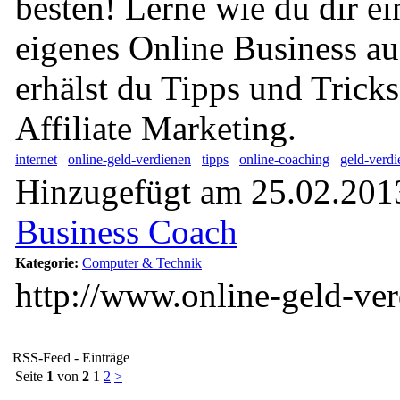
besten! Lerne wie du dir ei
eigenes Online Business au
erhälst du Tipps und Tric
Affiliate Marketing.
internet
online-geld-verdienen
tipps
online-coaching
geld-verdi
Hinzugefügt am 25.02.2013
Business Coach
Kategorie:
Computer & Technik
http://www.online-geld-ve
RSS-Feed - Einträge
Seite
1
von
2
1
2
>